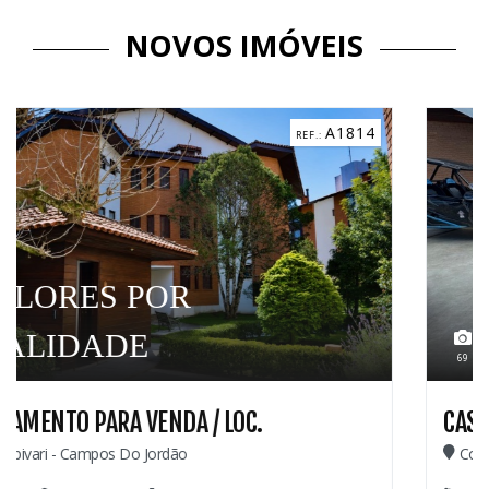
NOVOS IMÓVEIS
A1814
2.600.
69
CASA PARA VENDA
Colinas De Capivari - Campos Do Jordão