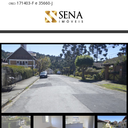
171403-F e 35660-J