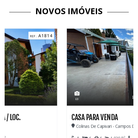
NOVOS IMÓVEIS
C3184
2.600.000,00
69
CASA PARA VENDA
Colinas De Capivari - Campos Do Jordão
m2
m2