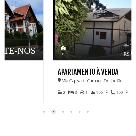
730.000,00
660.000,00
19
APARTAMENTO À VENDA
Vila Capivari - Campos Do Jordão
m2
m2
2
3
1
106
100