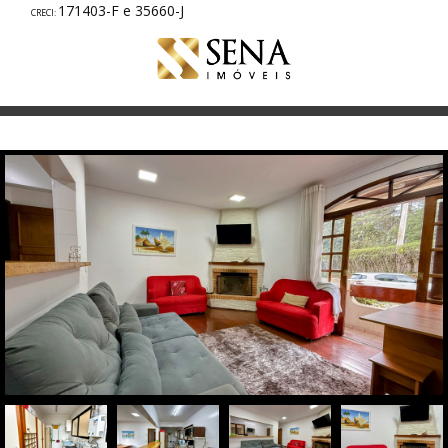
171403-F e 35660-J