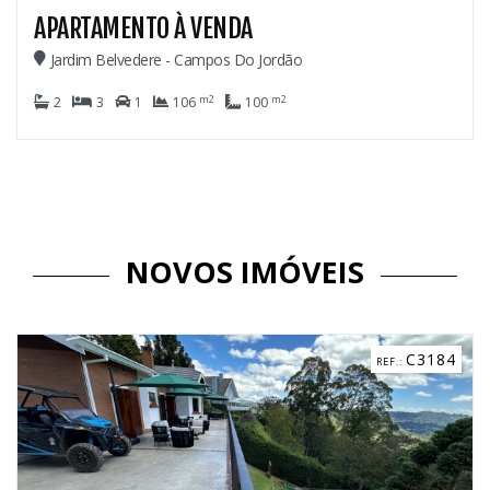
APARTAMENTO À VENDA
Jardim Belvedere - Campos Do Jordão
m2
m2
2
3
1
106
100
NOVOS IMÓVEIS
C3184