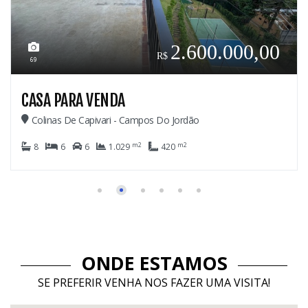
2.600.000,00
69
CASA PARA VENDA
Colinas De Capivari - Campos Do Jordão
m2
m2
8
6
6
1.029
420
ONDE ESTAMOS
SE PREFERIR VENHA NOS FAZER UMA VISITA!