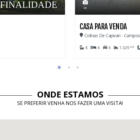
2.600.000,00
28
CASA EM CONDOMÍN
Imbiry - Campos Do Jord
m2
3
4
2
911
ONDE ESTAMOS
SE PREFERIR VENHA NOS FAZER UMA VISITA!