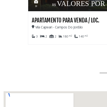
IDADE
69
CASA PARA VENDA
Colinas De Capivari - Campos Do Jordão
m2
m2
8
6
6
1.029
420