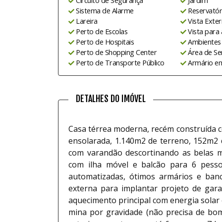
Circuito de Segurança
Jardim
Sistema de Alarme
Reservatór
Lareira
Vista Exter
Perto de Escolas
Vista para
Perto de Hospitais
Ambientes 
Perto de Shopping Center
Área de Se
Perto de Transporte Público
Armário e
Alexandre
DETALHES DO IMÓVEL
300587-F
CRECI:
Casa térrea moderna, recém construída co
ensolarada, 1.140m2 de terreno, 152m2 
com varandão descortinando as belas m
com ilha móvel e balcão para 6 pessoa
automatizadas, ótimos armários e banc
externa para implantar projeto de gar
aquecimento principal com energia solar e
mina por gravidade (não precisa de bo