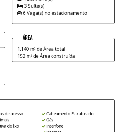
3 Suíte(s)
6 Vaga(s) no estacionamento
ÁREA
1.140 m
de Área total
2
152 m
de Área construída
2
ias de acesso
Cabeamento Estruturado
imais
Gás
tiva de lixo
Interfone