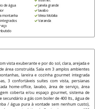
Internet
io de água
Janela grande
ior
lavabo
 a montanha
Meia Mobilia
integrados
Varanda
rviço
mbutido
Marcelo Sena
35660-J
CRECI:
m vista exuberante e por do sol, clara, arejada e
de área construída. Sala em 3 amplos ambientes
ontanhas, lareira e cozinha gourmet integrada
s, 3 confortáveis suítes com vista, persianas
ada home-office, lavabo, área de serviço, área
agem coberta e/ou espaço gourmet, sistema de
 secundário a gás com boiler de 400 lts., água de
mba / água pura à vontade sem nenhum custo),