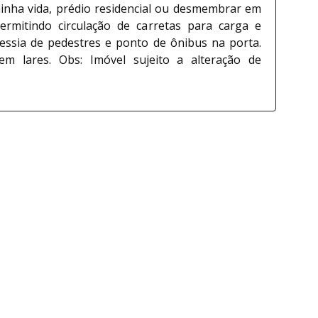
minha vida, prédio residencial ou desmembrar em
permitindo circulação de carretas para carga e
vessia de pedestres e ponto de ônibus na porta.
m lares. Obs: Imóvel sujeito a alteração de
Alexandre
300587-F
CRECI: