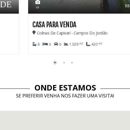
2.600.000,00
28
CASA EM CONDOMÍNIO
Imbiry - Campos Do Jordão
m2
3
4
2
911
ONDE ESTAMOS
SE PREFERIR VENHA NOS FAZER UMA VISITA!