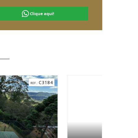
Clique aqui!
C5268