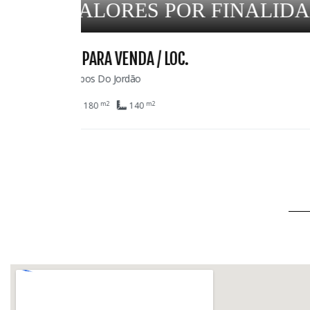
DADE
69
CASA PARA VENDA
Colinas De Capivari - Campos Do Jordão
m2
m2
8
6
6
1.029
420