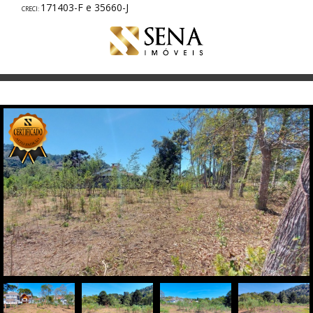
171403-F e 35660-J