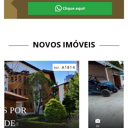
Clique aqui!
NOVOS IMÓVEIS
C3184
2.600.000,00
69