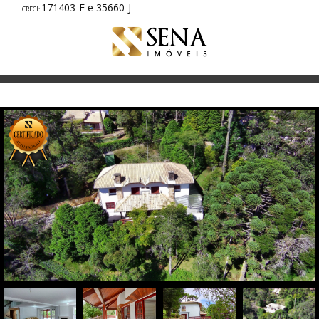
171403-F e 35660-J