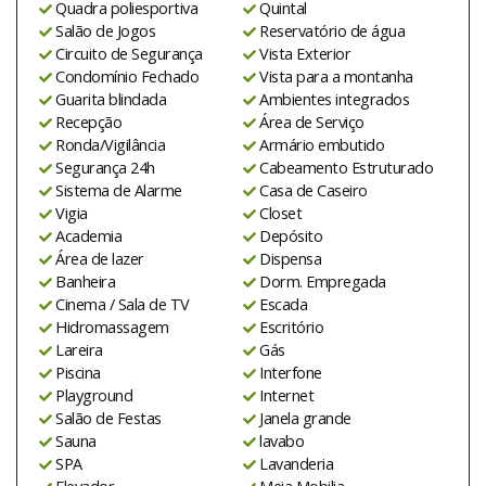
Quadra poliesportiva
Quintal
Salão de Jogos
Reservatório de água
Circuito de Segurança
Vista Exterior
Condomínio Fechado
Vista para a montanha
Guarita blindada
Ambientes integrados
Recepção
Área de Serviço
Ronda/Vigilância
Armário embutido
Segurança 24h
Cabeamento Estruturado
Sistema de Alarme
Casa de Caseiro
Vigia
Closet
Academia
Depósito
Área de lazer
Dispensa
Banheira
Dorm. Empregada
Cinema / Sala de TV
Escada
Hidromassagem
Escritório
Lareira
Gás
Piscina
Interfone
Playground
Internet
Salão de Festas
Janela grande
Sauna
lavabo
SPA
Lavanderia