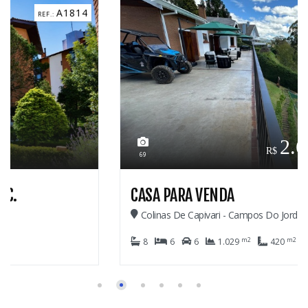
C3184
2.600.000,00
69
CASA PARA VENDA
Colinas De Capivari - Campos Do Jordão
m2
m2
8
6
6
1.029
420