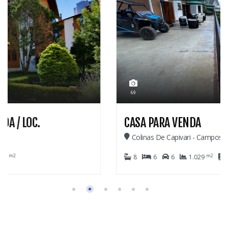
2.600.000,00
69
CASA PARA VENDA
Colinas De Capivari - Campos Do Jordão
m2
m2
8
6
6
1.029
420