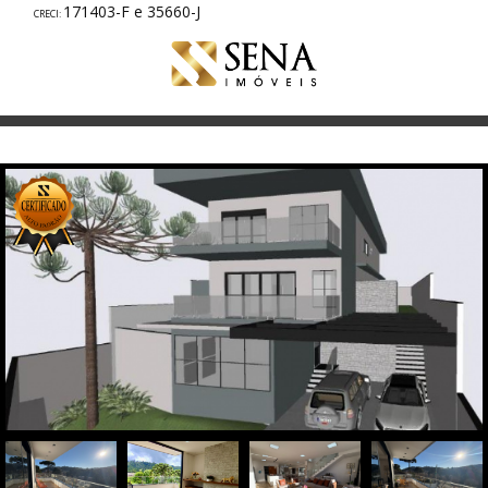
171403-F e 35660-J