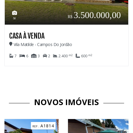
3.500.000,00
56
CASA À VENDA
Vila Matilde - Campos Do Jordão
m2
m2
7
6
3
2
2.400
600
NOVOS IMÓVEIS
C3184