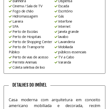
Banheira
Dispensa
Cinema / Sala de TV
Escada
Fogo de chão
Escritório
Hidromassagem
Gás
Lareira
Interfone
SPA
Internet
Perto de Escolas
Janela grande
Perto de Hospitais
lavabo
Perto de Shopping Center
Lavanderia
Perto de Transporte
Mobiliada
Público
públicos essenciais
Perto de vias de acesso
TV a Cabo
Permite Animais
Varanda
Coleta seletiva de lixo
DETALHES DO IMÓVEL
Casa moderna com arquitetura em conceito
americano mobiliada e decorada, recém