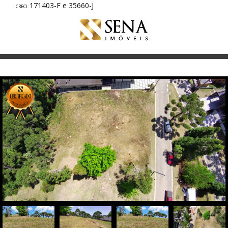
171403-F e 35660-J