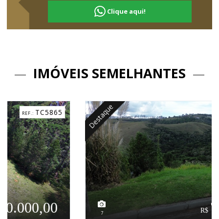
Clique aqui!
IMÓVEIS SEMELHANTES
Destaque
TC7534
700.000,00
7