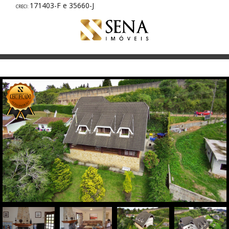
171403-F e 35660-J