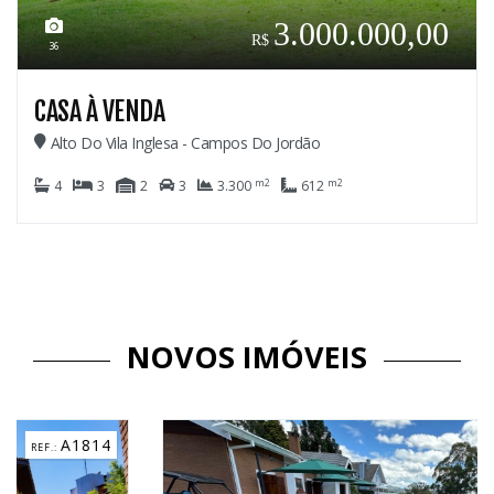
3.000.000,00
36
CASA À VENDA
Alto Do Vila Inglesa - Campos Do Jordão
m2
m2
4
3
2
3
3.300
612
NOVOS IMÓVEIS
C3184