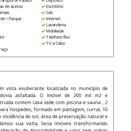
ransporte Público
Depósito
ias de acesso
Escritório
imais
Gás
de / Parque
Internet
Lavanderia
Mobiliada
ior
Telefone fixo
TV a Cabo
rviço
Marcelo Sena
35660-J
CRECI:
m vista exuberante localizada no município de
ovia asfaltada. O imóvel de 200 mil m2 e
ruída contem casa sede com piscina e sauna , 2
 para hospedes, formado em pastagem, curral, 10
 incidência de sol, área de preservação natural e
damos sua visita, Sena Imóveis transformando
alteração de disponibilidade e valor sem prévio