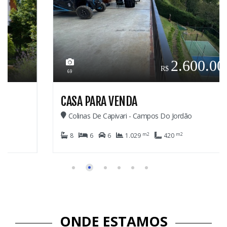
2.600.000,00
69
CASA PARA VENDA
Colinas De Capivari - Campos Do Jordão
m2
m2
8
6
6
1.029
420
ONDE ESTAMOS