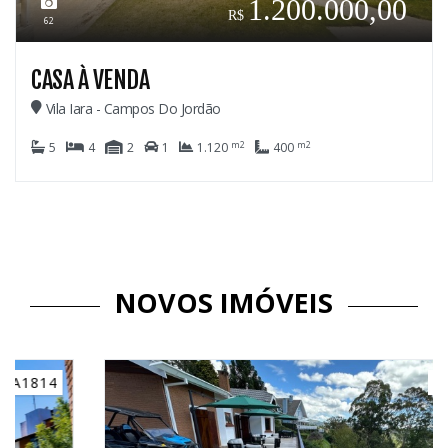
1.200.000,00
62
CASA À VENDA
Vila Iara - Campos Do Jordão
m2
m2
5
4
2
1
1.120
400
NOVOS IMÓVEIS
C3184