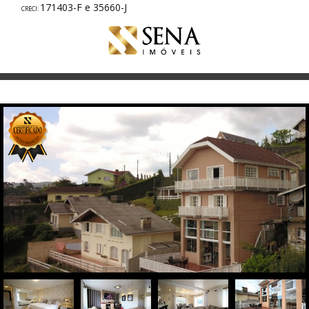
171403-F e 35660-J