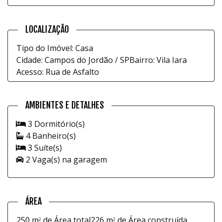
LOCALIZAÇÃO
Tipo do Imóvel: Casa
Cidade: Campos do Jordão / SP
Bairro: Vila Iara
Acesso: Rua de Asfalto
AMBIENTES E DETALHES
3 Dormitório(s)
4 Banheiro(s)
3 Suíte(s)
2 Vaga(s) na garagem
ÁREA
250 m
de Área total
226 m
de Área construída
2
2