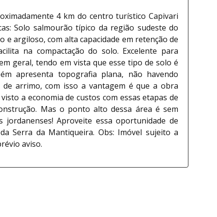
roximadamente 4 km do centro turístico Capivari
cas: Solo salmourão típico da região sudeste do
do e argiloso, com alta capacidade em retenção de
acilita na compactação do solo. Excelente para
m geral, tendo em vista que esse tipo de solo é
bém apresenta topografia plana, não havendo
 de arrimo, com isso a vantagem é que a obra
Marcelo Sena
a, visto a economia de custos com essas etapas de
onstrução. Mas o ponto alto dessa área é sem
35660-J
CRECI:
s jordanenses! Aproveite essa oportunidade de
da Serra da Mantiqueira. Obs: Imóvel sujeito a
révio aviso.