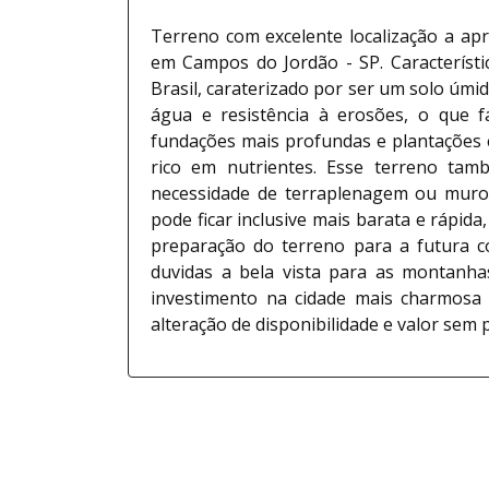
Terreno com excelente localização a ap
em Campos do Jordão - SP. Característi
Brasil, caraterizado por ser um solo úmi
água e resistência à erosões, o que f
fundações mais profundas e plantações e
rico em nutrientes. Esse terreno tam
necessidade de terraplenagem ou muro
Nilton Pereira
pode ficar inclusive mais barata e rápid
preparação do terreno para a futura c
110560 - F
CRECI:
duvidas a bela vista para as montanha
investimento na cidade mais charmosa 
alteração de disponibilidade e valor sem p