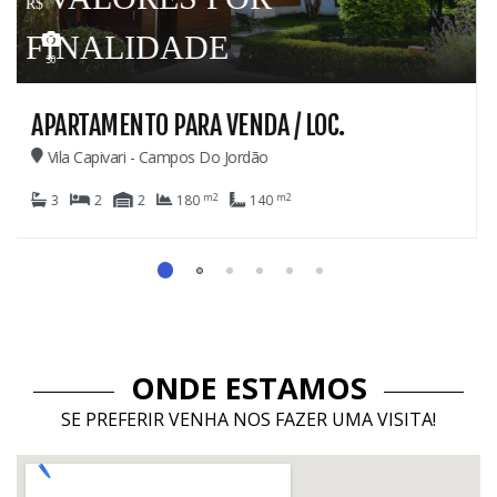
69
ENDA / LOC.
CASA PARA VENDA
Jordão
Colinas De Capivari - Cam
m2
m2
140
8
6
6
1.029
ONDE ESTAMOS
SE PREFERIR VENHA NOS FAZER UMA VISITA!