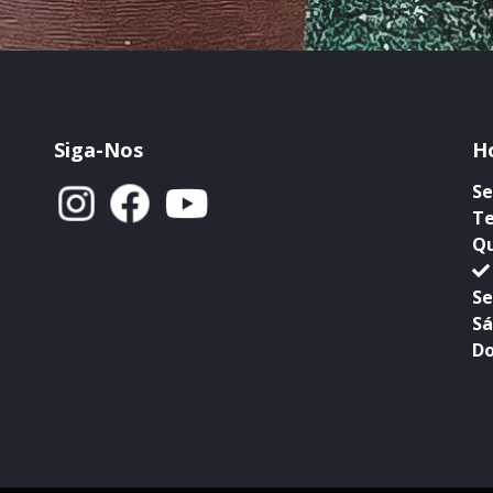
Siga-Nos
H
Se
Te
Qu
Se
Sá
Do