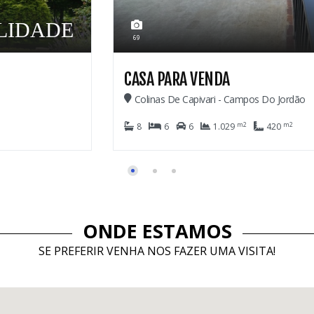
2.600.000,00
28
CASA EM CONDOMÍNI
Imbiry - Campos Do Jordão
m2
3
4
2
911
ONDE ESTAMOS
SE PREFERIR VENHA NOS FAZER UMA VISITA!