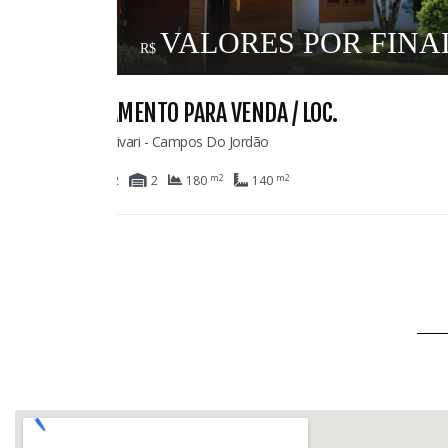
DADE
69
CASA PARA VENDA
Colinas De Capivari - Campos Do Jordão
m2
m2
8
6
6
1.029
420