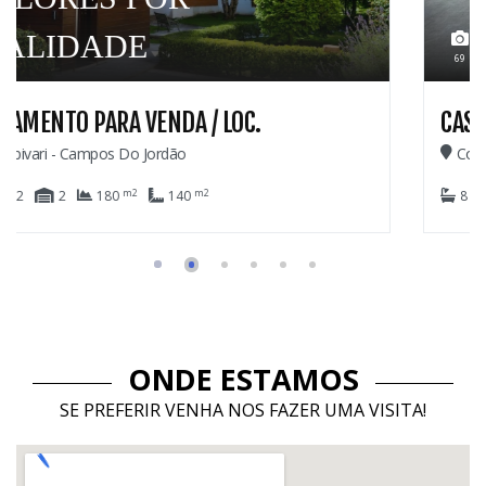
2.60
69
.
CASA PARA VENDA
Colinas De Capivari - Campos Do Jordão
m2
m2
8
6
6
1.029
420
ONDE ESTAMOS
SE PREFERIR VENHA NOS FAZER UMA VISITA!