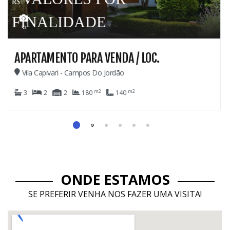
69
NDA / LOC.
CASA PARA VENDA
rdão
Colinas De Capivari - Campo
m2
m2
140
8
6
6
1.029
ONDE ESTAMOS
SE PREFERIR VENHA NOS FAZER UMA VISITA!