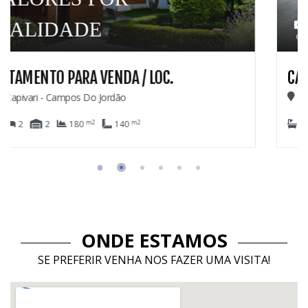
2.6
69
C.
CASA PARA VENDA
Colinas De Capivari - Campos Do Jordão
m2
m2
8
6
6
1.029
420
ONDE ESTAMOS
SE PREFERIR VENHA NOS FAZER UMA VISITA!