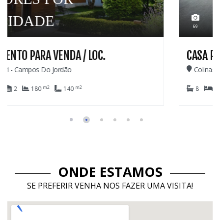
2.600
69
CASA PARA VENDA
Colinas De Capivari - Campos Do Jordão
m2
m2
8
6
6
1.029
420
ONDE ESTAMOS
SE PREFERIR VENHA NOS FAZER UMA VISITA!