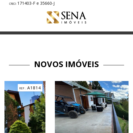
171403-F e 35660-J
NOVOS IMÓVEIS
14
C31