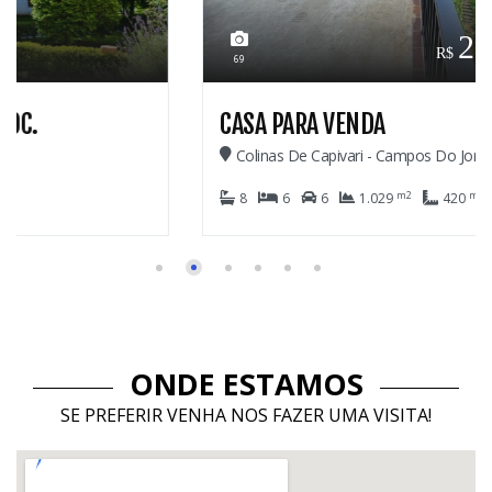
2.600.000,0
69
CASA PARA VENDA
Colinas De Capivari - Campos Do Jordão
m2
m2
8
6
6
1.029
420
ONDE ESTAMOS
SE PREFERIR VENHA NOS FAZER UMA VISITA!