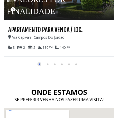
ADE
69
PARA VENDA / LOC.
CASA PARA VE
ampos Do Jordão
Colinas De Capiva
m2
m2
180
140
8
6
6
ONDE ESTAMOS
SE PREFERIR VENHA NOS FAZER UMA VISITA!