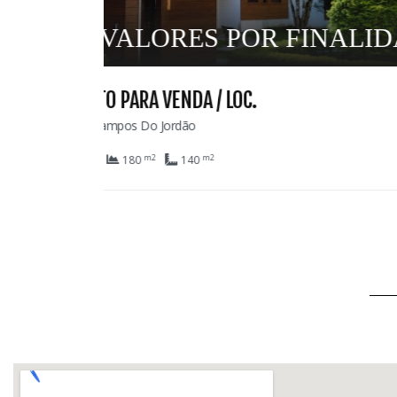
DADE
69
CASA PARA VENDA
Colinas De Capivari - Campos Do Jordão
m2
m2
8
6
6
1.029
420