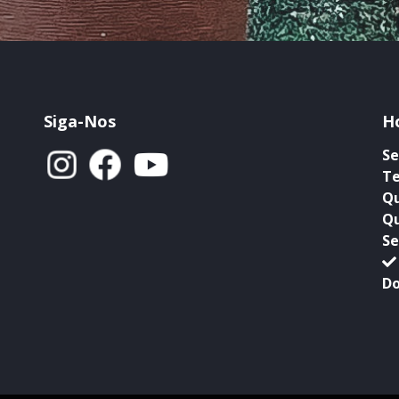
Siga-Nos
H
Se
Te
Qu
Qu
Se
Do