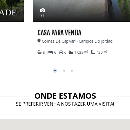
2.600.000,00
28
CASA EM CONDOMÍNIO
Imbiry - Campos Do Jordão
m2
3
4
2
911
ONDE ESTAMOS
SE PREFERIR VENHA NOS FAZER UMA VISITA!