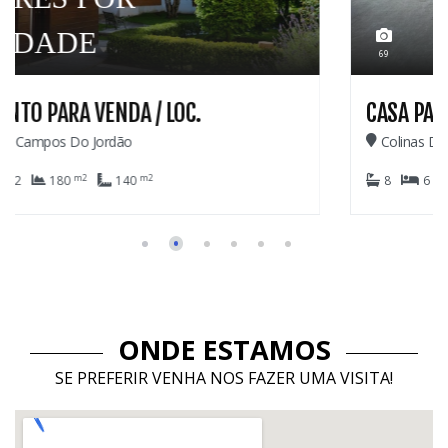
2.600.
69
CASA PARA VENDA
Colinas De Capivari - Campos Do Jordão
m2
m2
8
6
6
1.029
420
ONDE ESTAMOS
SE PREFERIR VENHA NOS FAZER UMA VISITA!