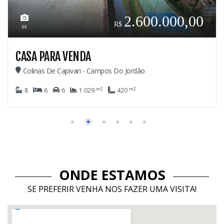
2.600.000,00
69
CASA PARA VENDA
Colinas De Capivari - Campos Do Jordão
m2
m2
8
6
6
1.029
420
ONDE ESTAMOS
SE PREFERIR VENHA NOS FAZER UMA VISITA!