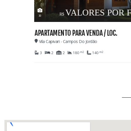
IDADE
69
CASA PARA VENDA
Colinas De Capivari - Campos Do Jordão
m2
m2
8
6
6
1.029
420