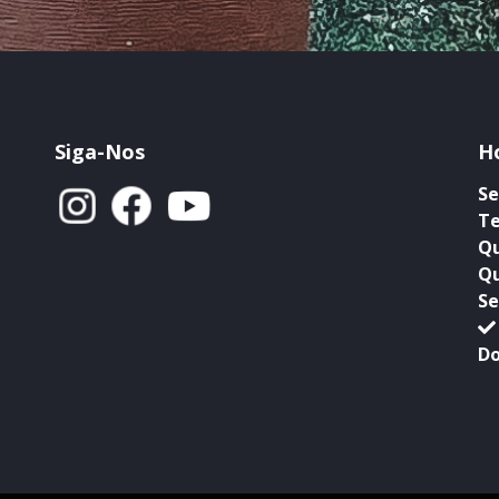
Siga-Nos
H
Se
Te
Qu
Qu
Se
Do