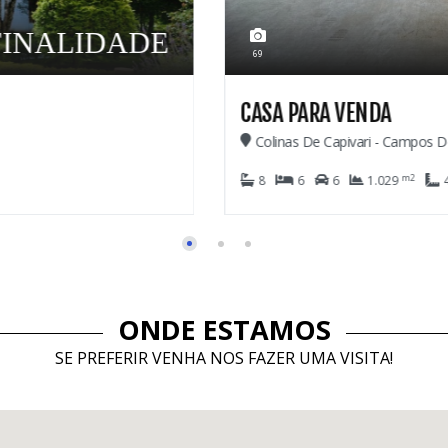
2.600.000,00
28
CASA EM CONDOMÍN
Imbiry - Campos Do Jord
m2
3
4
2
911
ONDE ESTAMOS
SE PREFERIR VENHA NOS FAZER UMA VISITA!