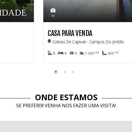
2.600.000,00
28
CASA EM CONDOMÍNIO
Imbiry - Campos Do Jordão
m2
3
4
2
911
ONDE ESTAMOS
SE PREFERIR VENHA NOS FAZER UMA VISITA!