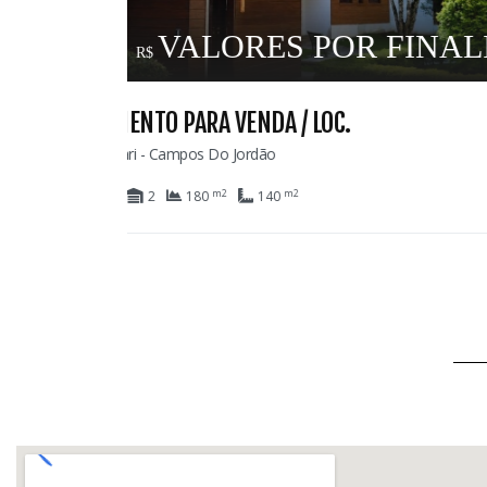
DADE
69
CASA PARA VENDA
Colinas De Capivari - Campos Do Jordão
m2
m2
8
6
6
1.029
420