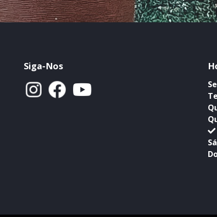
Siga-Nos
H
Se
Te
Qu
Qu
Sá
Do