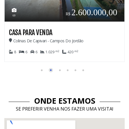
2.600.000,00
69
CASA PARA VENDA
Colinas De Capivari - Campos Do Jordão
m2
m2
8
6
6
1.029
420
ONDE ESTAMOS
SE PREFERIR VENHA NOS FAZER UMA VISITA!