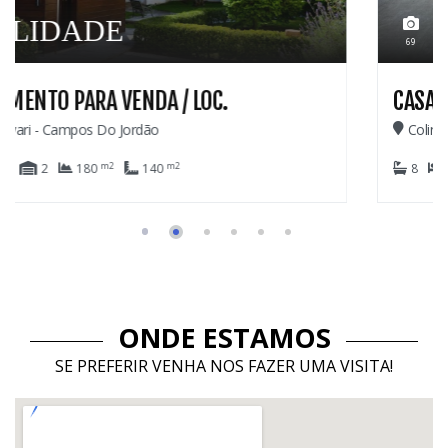
2.600.
69
CASA PARA VENDA
Colinas De Capivari - Campos Do Jordão
m2
m2
8
6
6
1.029
420
ONDE ESTAMOS
SE PREFERIR VENHA NOS FAZER UMA VISITA!